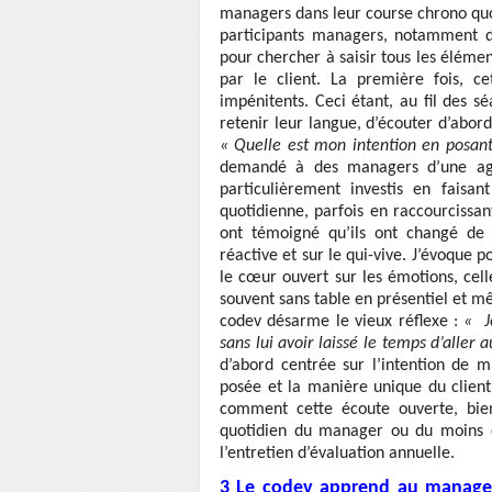
managers dans leur course chrono quot
participants managers, notamment dè
pour chercher à saisir tous les éléme
par le client. La première fois, c
impénitents. Ceci étant, au fil des 
retenir leur langue, d’écouter d’abord
« Quelle est mon intention en posant 
demandé à des managers d’une agenc
particulièrement investis en faisan
quotidienne, parfois en raccourcissan
ont témoigné qu’ils ont changé de
réactive et sur le qui-vive. J’évoque 
le cœur ouvert sur les émotions, cell
souvent sans table en présentiel et mêm
codev désarme le vieux réflexe :
« J
sans lui avoir laissé le temps d’aller 
d’abord centrée sur l’intention de 
posée et la manière unique du client
comment cette écoute ouverte, bien
quotidien du manager ou du moins 
l’entretien d’évaluation annuelle.
3 Le codev apprend au manager