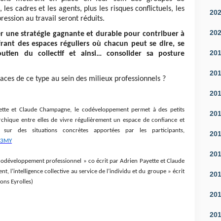
s cadres et les agents, plus les risques conflictuels, les
20
ression au travail seront réduits.
20
r une stratégie gagnante et durable pour contribuer à
frant des espaces réguliers où chacun peut se dire, se
20
utien du collectif et ainsi… consolider sa posture
20
aces de ce type au sein des milieux professionnels ?
20
ette et Claude Champagne, le codéveloppement permet à des petits
20
rchique entre elles de vivre régulièrement un espace de confiance et
t sur des situations concrètes apportées par les participants,
20
h3MY
20
odéveloppement professionnel » co écrit par Adrien Payette et Claude
 l’intelligence collective au service de l’individu et du groupe » écrit
20
ons Eyrolles)
20
20