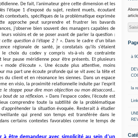
idienne. De fait, l’animateur gère cette dimension et les
Abonn
s l’étape 1 d’exposé du sujet, restent muets, écoutant
articl
nts contextuels, spécifiques de la problématique exprimée
ette approche peut surprendre et frustrer les bavards
séances, j’observe bien souvent des managers capables de
 leurs voisins et de se poser avant de parler la question :
cette question à l’étape 2 ? ».
Dans le cadre d’un bilan
Pag
e régionale de santé, je constatais qu’ils s’étaient
t le choix du codev y compris vis-à-vis de contrainte
à 9
t leur pause méridienne pour être présents. Et plusieurs
 « mode d’écoute ». Une écoute plus attentive, moins
DE
pour ma part une écoute profonde qui se vit avec la tête et
CO
es du client et en résonance les siennes. Dans un espace
e en visio, la proximité relationnelle induite par l’esprit
la r
e le stoppe pour dire mon objection ou mon désaccord…
au bout de sa réflexion
. » Dans l’espace codev, l’écoute est
Lin
mieux comprendre toute la subtilité de la problématique
 d’appréhender la situation évoquée. Resterait à étudier
UNE
veillante qui prend son temps est transférée dans le
RE
dans certains contextes favorables comme le temps de
Caté
 à être demandeur avec simplicité au sein d’un