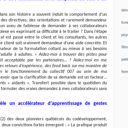
tém
ns son histoire a souvent induit le comportement d’un
 des directives, des orientations et rarement demandeur
liv
 un aveu de faiblesse de demander à ses collaborateurs
exe en exprimant sa difficulté à le traiter ? Dans l’étape
psy
at est passé entre le client et les consultants, les autres
e le client soit vraiment demandeur d’une aide concrète. Et
film
mateur de la formulation collant au mieux à ses besoins
’adulte à adultes.
« Aidez-moi à trouver des pistes pour
peti
soit acceptable par les partenaires… ? Aidez-moi en me
des retours d’expérience, des feed back sur ma manière de
hor
rer le fonctionnement du collectif 007 au sein de ma
evoir que la clarification de sa demande est un facteur…
nts « aidants ». Transfert possible dans le quotidien du
e formuler des vraies demandes à mes collaborateurs sans
le un accélérateur d’apprentissage de gestes
e (2) des deux pionniers québécois du codéveloppement,
deux convictions fortes émergent : « La pratique produit