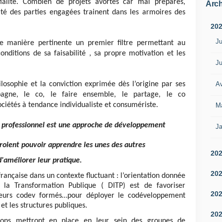
ialité. Combien de projets avortés car mal préparés,
Arch
ité des parties engagées trainent dans les armoires des
20
Ju
e manière pertinente un premier filtre permettant au
onditions de sa faisabilité , sa propre motivation et les
Ju
Av
ilosophie et la conviction exprimée dès l’origine par ses
agne, le co, le faire ensemble, le partage, le co
ciétés à tendance individualiste et consumériste.
M
professionnel est une approche de développement
Ja
roient pouvoir apprendre les unes des autres
20
d'améliorer leur pratique.
20
rançaise dans un contexte fluctuant : l’orientation donnée
e la Transformation Publique ( DITP) est de favoriser
20
eurs codev formés…pour déployer le codéveloppement
et les structures publiques.
20
tions mettront en place en leur sein des groupes de