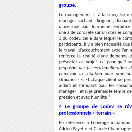
groupe.
Le management « à la française » da
manager sachant, dirigeant, donnant
d’une aide pour lui-même. Serait-ce
une aide concrète sur un dossier compl
3 du codev, celle dans lequel le contr
participants, il y a bien nécessité qu
le travail d’accouchement avec l’ani
renforce la réalité d’une demande d
présenter ce projet xxl pour qu’il 
proposant des pistes d’amélioration, 
percevoir la situation pour amélio
structure ? ».
Et chaque client de perc
aidant et stimulant pour les consulta
manager : et si je prenais le temps d
pression et avec humilité ?
4 Le groupe de codev se révè
professionnels « terrain ».
En référence à l’ouvrage initiatiqu
Adrien Payette et Claude Champagne, 