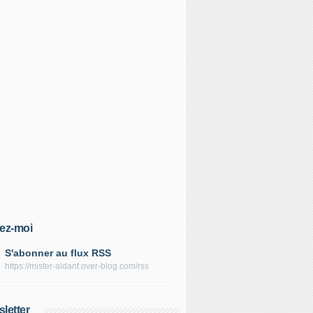
ez-moi
S'abonner au flux RSS
https://mister-aidant.over-blog.com/rss
letter