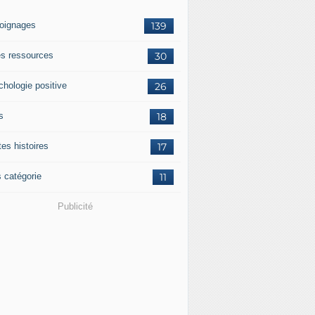
oignages
139
res ressources
30
chologie positive
26
s
18
tes histoires
17
s catégorie
11
Publicité