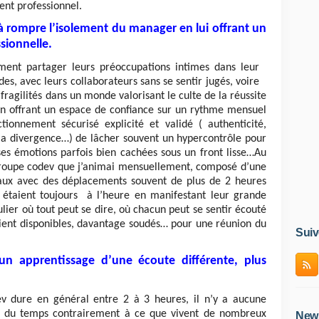
nt professionnel.
à rompre l’isolement du manager en lui offrant un
sionnelle.
nt partager leurs préoccupations intimes dans leur
s, avec leurs collaborateurs sans se sentir jugés, voire
fragilités dans un monde valorisant le culte de la réussite
en offrant un espace de confiance sur un rythme mensuel
onnement sécurisé explicité et validé ( authenticité,
 à la divergence…) de lâcher souvent un hypercontrôle pour
 ses émotions parfois bien cachées sous un front lisse…Au
groupe codev que j’animai mensuellement, composé d’une
aux avec des déplacements souvent de plus de 2 heures
, étaient toujours à l’heure en manifestant leur grande
lier où tout peut se dire, où chacun peut se sentir écouté
taient disponibles, davantage soudés… pour une réunion du
Suiv
un apprentissage d’une écoute différente, plus
 dure en général entre 2 à 3 heures, il n’y a aucune
on du temps contrairement à ce que vivent de nombreux
News