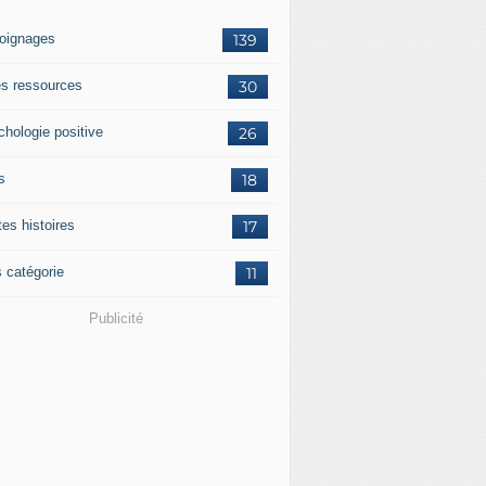
oignages
139
res ressources
30
chologie positive
26
s
18
tes histoires
17
s catégorie
11
Publicité