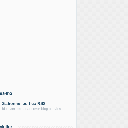
ez-moi
S'abonner au flux RSS
https://mister-aidant.over-blog.com/rss
letter