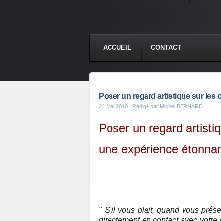
ACCUEIL
CONTACT
Poser un regard artistique sur les
24 Mai 2010
, Rédigé par Michel BERNARD
Poser un regard artistiq
une expérience étonnan
" S'il vous plait, quand vous présen
directement en contact avec votre o