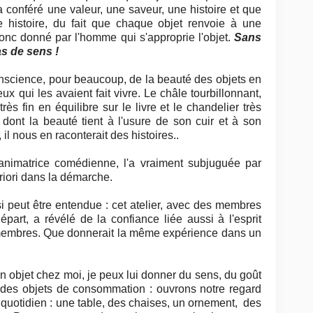
 conféré une valeur, une saveur, une histoire et que
tte histoire, du fait que chaque objet renvoie à une
onc donné par l'homme qui s'approprie l'objet.
Sans
as de sens !
onscience, pour beaucoup, de la beauté des objets en
 qui les avaient fait vivre. Le châle tourbillonnant,
très fin en équilibre sur le livre et le chandelier très
ont la beauté tient à l'usure de son cuir et à son
, il nous en raconterait des histoires.
.
animatrice comédienne, l'a vraiment subjuguée par
riori dans la démarche.
si peut être entendue : cet atelier, avec des membres
part, a révélé de la confiance liée aussi à l'esprit
es membres. Que donnerait la même expérience dans un
n objet chez moi, je peux lui donner du sens, du goût
us des objets de consommation : ouvrons notre regard
 quotidien : une table, des chaises, un ornement, des