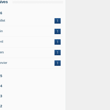
ives
26
illet
1
in
1
ril
1
ars
1
nvier
1
25
24
23
22