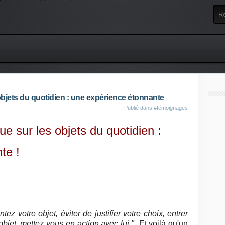
 objets du quotidien : une expérience étonnante
Publié dans
#témoignages
ue sur les objets du quotidien :
te !
tez votre objet, éviter de justifier votre choix, entrer
bjet, mettez vous en action avec lui."
Et voilà qu'un