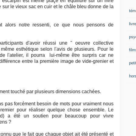
 escarpin est même plaçé en équilibre sur un livre
e sur le vieux sac en cuir et le châle bleu donne de la
tém
liv
t alors notre ressenti, ce que nous pensons de
psy
rticipants d'avoir réussi une " oeuvre collective
même esthétique selon l'avis de plusieurs. Pour le
film
e l'atelier, il pourra lui-même être surpris car ne
ifférence entre la première image de vide-grenier et
peti
hor
iment touché par plusieurs dimensions cachées.
ns pas forcément besoin de mots pour vraiment nous
remier pour réaliser quelque chose ensemble. Le
d) a été un soutien pour beaucoup pour vivre
sens ?
reconnu que le fait que chaque objet ait été présenté et