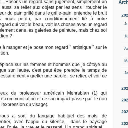
eur... Posons un regard sans jugement, simplement un
Arch
aussi se relier aux objets par les sens : toucher le
eur du pain grillé dans le grille-pain, entendre le bruit
20
s nous perdu, par conditionnement lié à notre
Ju
ard qui voit le beau, voit les choses avec un regard
seulement dans les galeries de peinture, mais chez soi
dien ?
Ju
 à manger et je pose mon regard " artistique " sur le
Av
tion.
M
 déplace sur les femmes et hommes que je côtoye au
que sur l'autre, c'est peut être prendre le temps de
Ja
essairement y greffer une parole, se relier, et voir ce
20
ceux du professeur américain Mehrabian (1) qui
tre communication et de son impact passe par le non
20
 l'expression du visage).
20
 nous a sorti du langage habituel des mots, de
 entrer, avec l'appui du silence, dans le paysage
20
er, l'ouie, la vue et le ressenti. Un grand spirituel ,