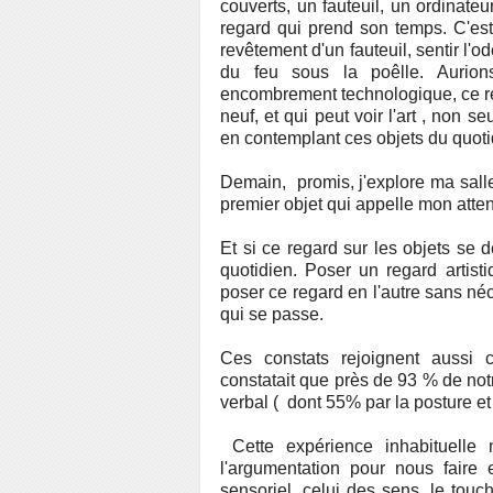
couverts, un fauteuil, un ordinat
regard qui prend son temps. C'est 
revêtement d'un fauteuil, sentir l'od
du feu sous la poêlle. Aurion
encombrement technologique, ce reg
neuf, et qui peut voir l'art , non 
en contemplant ces objets du quoti
D
emain, promis, j'explore ma salle
premier objet qui appelle mon atten
Et si ce regard sur les objets se
quotidien. Poser un regard artisti
poser ce regard en l'autre sans néc
qui se passe.
Ces constats rejoignent aussi 
constatait que près de 93 % de no
verbal ( dont 55% par la posture et
Cette expérience inhabituelle
l'argumentation pour nous faire
sensoriel, celui des sens, le touch