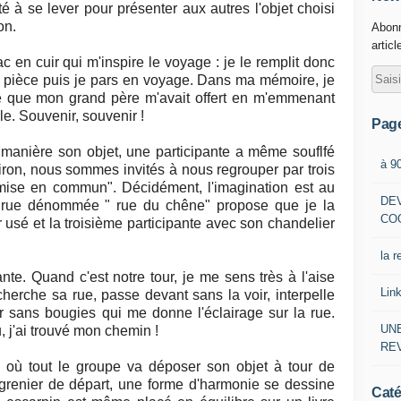
 à se lever pour présenter aux autres l'objet choisi
on.
Abonn
articl
ac en cuir qui m'inspire le voyage : je le remplit donc
la pièce puis je pars en voyage. Dans ma mémoire, je
le que mon grand père m'avait offert en m'emmenant
le. Souvenir, souvenir !
Pag
manière son objet, une participante a même souflfé
à 9
iron, nous sommes invités à nous regrouper par trois
mise en commun". Décidément, l'imagination est au
DE
e rue dénommée " rue du chêne" propose que je la
CO
usé et la troisième participante avec son chandelier
la r
nte. Quand c'est notre tour, je me sens très à l'aise
Lin
herche sa rue, passe devant sans la voir, interpelle
 sans bougies qui me donne l'éclairage sur la rue.
UNE
 j'ai trouvé mon chemin !
RE
al où tout le groupe va déposer son objet à tour de
e grenier de départ, une forme d'harmonie se dessine
Caté