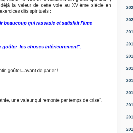
 déjà la valeur de cette voie au XVIème siècle en
20
xercices dits spirituels :
20
ir beaucoup qui rassasie et satisfait l'âme
20
20
e goûter les choses intérieurement".
20
20
ir, goûter...avant de parler !
20
20
mpathie, une valeur qui remonte par temps de crise".
20
20
20