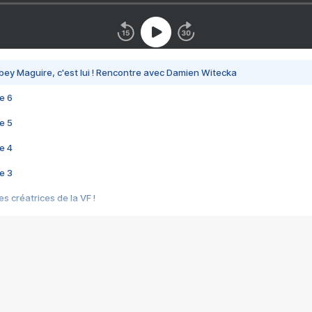
bey Maguire, c'est lui ! Rencontre avec Damien Witecka
e 6
e 5
e 4
e 3
s créatrices de la VF !
e 2
e 1
e Mektoub My Love arrive enfin ! Rencontre avec Shaïn Boumedine et Sal
i : après Toni en famille