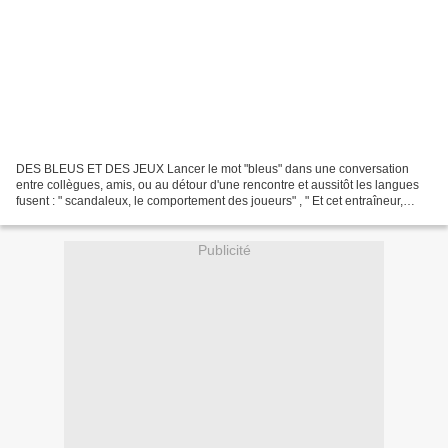
DES BLEUS ET DES JEUX Lancer le mot "bleus" dans une conversation
entre collègues, amis, ou au détour d'une rencontre et aussitôt les langues
fusent : " scandaleux, le comportement des joueurs" , " Et cet entraîneur,
Domenech, c'est incroyable qu'on l'ait...
Publicité