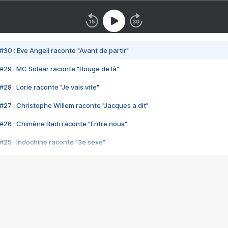
#30 : Eve Angeli raconte "Avant de partir"
#29 : MC Solaar raconte "Bouge de là"
28 : Lorie raconte "Je vais vite"
#27 : Christophe Willem raconte "Jacques a dit"
#26 : Chimène Badi raconte "Entre nous"
#25 : Indochine raconte "3e sexe"
#24 : Zaho raconte "C'est chelou"
#23 : Patrick Bruel raconte "Au café des délices"
#22 : Kyo raconte "Le chemin"
#21 : Nolwenn Leroy raconte "Cassé"