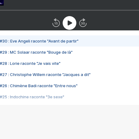
#30 : Eve Angeli raconte "Avant de partir"
#29 : MC Solaar raconte "Bouge de là"
28 : Lorie raconte "Je vais vite"
#27 : Christophe Willem raconte "Jacques a dit"
#26 : Chimène Badi raconte "Entre nous"
#25 : Indochine raconte "3e sexe"
#24 : Zaho raconte "C'est chelou"
#23 : Patrick Bruel raconte "Au café des délices"
#22 : Kyo raconte "Le chemin"