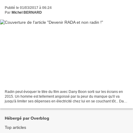
Publié le 01/03/2017 à 06:24
Par
Michel BERNARD
Radin peut évoquer le titre du film avec Dany Boon sorti sur les écrans en
2015. Un homme est tellement angoissé par la peur du manque qu'il va
jusqu'à limiter ses dépenses en électricité chez lui en se couchant tôt... Dans
un axe diamétralement opposé,...
Hébergé par Overblog
Top articles