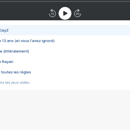
 DayZ
 a 13 ans (et vous l'avez ignoré)
e (littéralement)
im Rayan
 toutes les règles
s les jeux vidéo
us choquant de Rockstar ? - Le scandale BULLY
e plus moche de Steam
du RÊVE tourne au CAUCHEMAR
pendant 8 heures