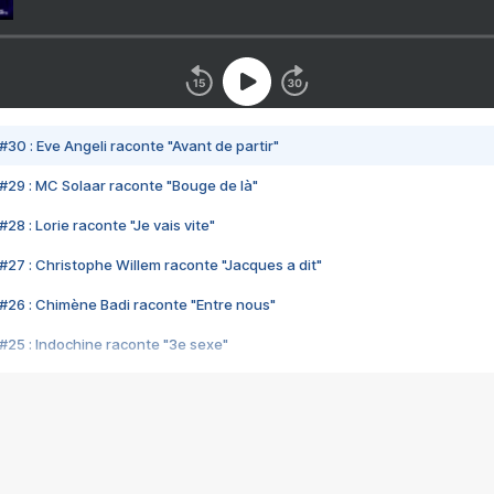
#30 : Eve Angeli raconte "Avant de partir"
#29 : MC Solaar raconte "Bouge de là"
28 : Lorie raconte "Je vais vite"
#27 : Christophe Willem raconte "Jacques a dit"
#26 : Chimène Badi raconte "Entre nous"
#25 : Indochine raconte "3e sexe"
#24 : Zaho raconte "C'est chelou"
#23 : Patrick Bruel raconte "Au café des délices"
#22 : Kyo raconte "Le chemin"