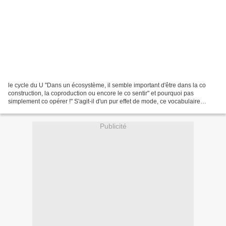
le cycle du U "Dans un écosystème, il semble important d'être dans la co
construction, la coproduction ou encore le co sentir" et pourquoi pas
simplement co opérer !" S'agit-il d'un pur effet de mode, ce vocabulaire
émergeant du co suivi d'un verbe d'action...
Publicité