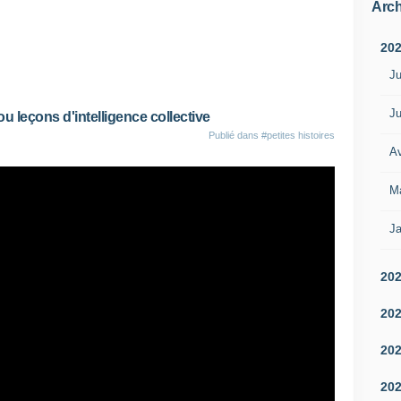
Arch
20
Ju
Ju
eçons d'intelligence collective
Publié dans
#petites histoires
Av
M
Ja
20
20
20
20