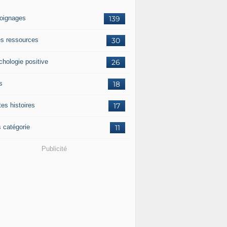
oignages
139
res ressources
30
chologie positive
26
s
18
tes histoires
17
s catégorie
11
Publicité