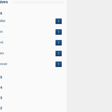
ives
26
illet
1
in
1
ril
1
ars
1
nvier
1
25
24
23
22