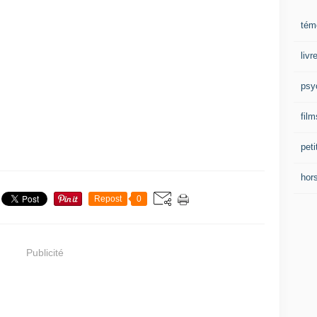
tém
liv
psy
film
peti
hor
Repost
0
Publicité