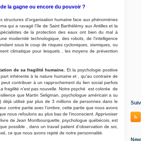
 de la gagne ou encore du pouvoir ?
e nos structures d'organisation humaine face aux phénomènes
a qui a ravagé l'île de Saint Barthélémy aux Antilles et la
spécialistes de la protection des eaux ont bien du mal à
une modernité technologique, des robots, de l'intelligence
cependant sous le coup de risques cycloniques, sismiques, ou
ment climatique pour lesquels , les moyens de prévention
tation de sa fragilité humaine.
Et la psychologie positive
 part inhérente à la nature humaine et , qu'au contraire de
r peut contribuer à un rapprochement du lien social parfois
La fragilité n'est pas nouvelle. Notre psyché est colorée de
résilience que Martin Seligman, psychologue américain a su
 déjà utilisé par plus de 3 millions de personnes dans le
Suiv
eur contre partie avec l'ombre, cette partie que nous avons
 que nous refoulons au plus bas de l'inconscient. Apprivoiser
u livre de Jean Montbourquette, psychologue québécois, est
ue possible , dans un travail patient d'observation de soi,
essé, ce que nous avons rejeté de notre personnalité.
News