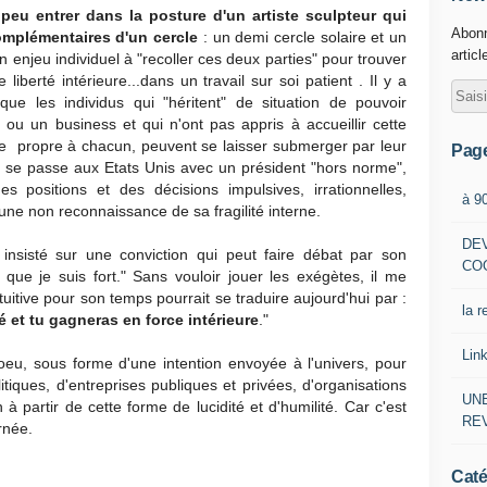
n peu entrer dans la posture d'un artiste sculpteur qui
Abonn
complémentaires d'un cercle
: un demi cercle solaire et un
articl
n enjeu individuel à "recoller ces deux parties" pour trouver
iberté intérieure...dans un travail sur soi patient . Il y a
que les individus qui "héritent" de situation de pouvoir
 ou un business et qui n'ont pas appris à accueillir cette
nce propre à chacun, peuvent se laisser submerger par leur
Pag
i se passe aux Etats Unis avec un président "hors norme",
 positions et des décisions impulsives, irrationnelles,
à 9
ne non reconnaissance de sa fragilité interne.
DE
a insisté sur une conviction qui peut faire débat par son
CO
 que je suis fort." Sans vouloir jouer les exégètes, il me
uitive pour son temps pourrait se traduire aujourd'hui par :
la r
ité et tu gagneras en force intérieure
."
Lin
eu, sous forme d'une intention envoyée à l'univers, pour
iques, d'entreprises publiques et privées, d'organisations
UNE
à partir de cette forme de lucidité et d'humilité. Car c'est
RE
rnée.
g
Caté