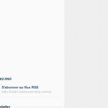
ez-moi
S'abonner au flux RSS
https://mister-aidant.over-blog.com/rss
letter