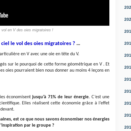
20
20
 vol en V des oies migratoires !
20
20
ciel le vol des oies migratoires ?
…
ticulière en V avec une oie en tête du V.
20
ogés sur le pourquoi de cette forme géométrique en V . Et
20
 les oies pourraient bien nous donner au moins 4 leçons en
20
20
oies économisent
jusqu’à 71% de leur énergie
. C’est une
20
ientifique. Elles réalisent cette économie grâce à l’effet
 devant.
20
aines, est ce que nous savons économiser nos énergies
d’inspiration par le groupe ?
20