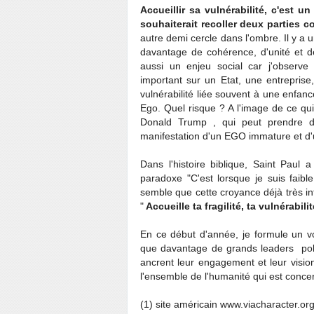
Accueillir sa vulnérabilité, c'est u
souhaiterait recoller deux parties 
autre demi cercle dans l'ombre. Il y a u
davantage de cohérence, d'unité et de l
aussi un enjeu social car j'observe 
important sur un Etat, une entreprise,
vulnérabilité liée souvent à une enfa
Ego. Quel risque ? A l'image de ce qu
Donald Trump , qui peut prendre des
manifestation d'un EGO immature et d'u
Dans l'histoire biblique, Saint Paul 
paradoxe "C'est lorsque je suis faible
semble que cette croyance déjà très int
"
Accueille ta fragilité, ta vulnérabil
En ce début d'année, je formule un vo
que davantage de grands leaders polit
ancrent leur engagement et leur vision 
l'ensemble de l'humanité qui est conce
(1) site américain www.viacharacter.or