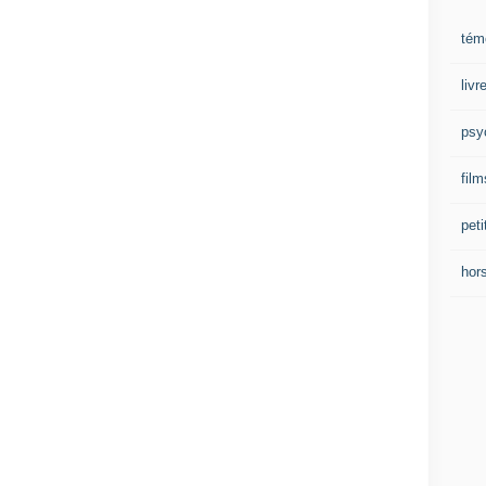
tém
liv
psy
film
peti
hor