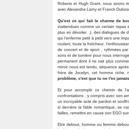
Roberts et Hugh Grant, nous avons m
avec Alexandra Lamy et Franck Dubos
Qu'est ce qui fait le charme de bo
inattendues comme un certain repas en
plus en dévoiler...), des dialogues d
qui l'enferme petit à petit vers une im
roulant, toute la fraîcheur, l'enthous
de concert et de sport , rythmées pa
sons et de lumière pour nous interro
permanent dont il ne sait plus commen
miroir nous est tendu, séquence aprè
frère de Jocelyn, cet homme riche, 
problème, c'est que tu ne t'es jamais
Et pour accomplir ce chemin de l'a
confrontations , y compris avec son am
un incroyable acte de pardon et souffri
si derrière la fable romantique, se ca
failles, remettre en cause son EGO su
Etre debout, homme ou femme debout e