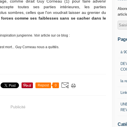
nnage, comme dirait Guy Corneau (1) pour faire advenir
cepte toutes ses parties intérieures, les parties
Abonn
plus sombres, celles que l'on voudrait laisser au grenier du
articl
es forces comme ses faiblesses sans se cacher dans le
piration jungienne. Voir article sur ce blog :
Pag
st mort... Guy Corneau nous a quittés.
à 9
DE
CO
la r
Repost
0
Lin
UNE
Publicité
RE
Caté