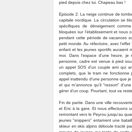
pied depuis chez lui. Chapeau bas !
Episode 2. La neige continue de tomber
capitale nordique. La circulation se 
spécifiques de déneigement comme 
bloquées sur l'établissement et nous o
pendant cette période de vacances sco
petit monde. Au réfectoire, avec l'effe
enfant et les jeunes sportifs auraient 
moi. Dans l'espace d'une heure, je 
personne, cadre est venue à pied sous 
un appel SOS d'un couple ami qui arr
complets, que le tram ne fonctionne 
appel inattendu d'une personne que je 
et qui m'annonce qu'il "ressort" d'un
gérer d'un coup. Pourtant, tout va reste
Fin de partie. Dans une ville recouvert
et Eric à la gare. Et nous effectuons 
remontant vers le Peyrou jusqu'au quart
jeunes "snippers" entament une batail
skieur en skis alpins déboule tracté pa