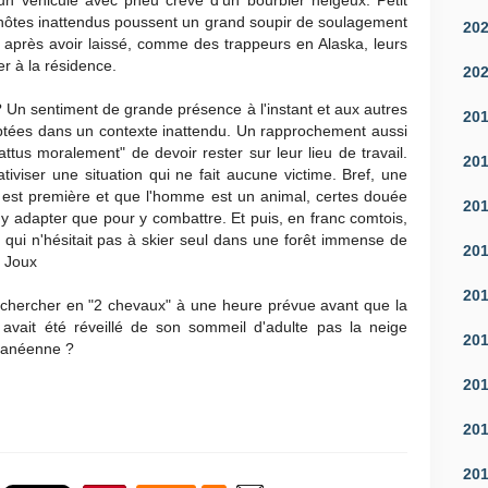
un véhicule avec pneu crevé d'un bourbier neigeux. Petit
hôtes inattendus poussent un grand soupir de soulagement
20
après avoir laissé, comme des trappeurs en Alaska, leurs
er à la résidence.
20
 Un sentiment de grande présence à l'instant et aux autres
20
daptées dans un contexte inattendu. Un rapprochement aussi
tus moralement" de devoir rester sur leur lieu de travail.
20
iviser une situation qui ne fait aucune victime. Bref, une
 est première et que l'homme est un animal, certes douée
20
y adapter que pour y combattre. Et puis, en franc comtois,
t qui n'hésitait pas à skier seul dans une forêt immense de
20
a Joux
20
echercher en "2 chevaux" à une heure prévue avant que la
r avait été réveillé de son sommeil d'adulte pas la neige
20
rranéenne ?
20
20
20