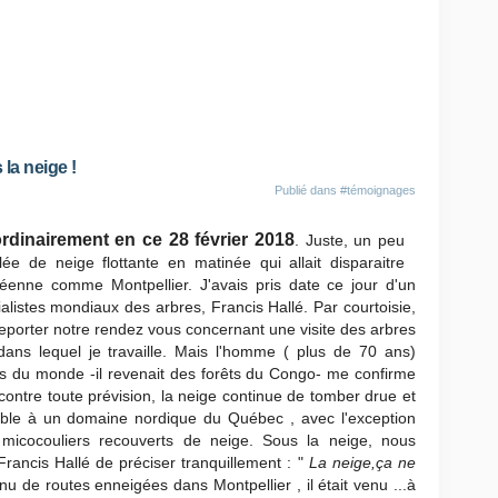
la neige !
Publié dans
#témoignages
dinairement en ce 28 février 2018
. Juste, un peu
e de neige flottante en matinée qui allait disparaitre
éenne comme Montpellier. J'avais pris date ce jour d'un
listes mondiaux des arbres, Francis Hallé. Par courtoisie,
reporter notre rendez vous concernant une visite des arbres
 dans lequel je travaille. Mais l'homme ( plus de 70 ans)
s du monde -il revenait des forêts du Congo- me confirme
 contre toute prévision, la neige continue de tomber drue et
ble à un domaine nordique du Québec , avec l'exception
micocouliers recouverts de neige. Sous la neige, nous
rancis Hallé de préciser tranquillement : "
La neige,ça ne
nu de routes enneigées dans Montpellier , il était venu ...à