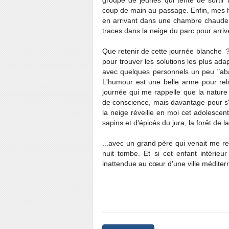
groupe de jeunes qui tente de sortir 
coup de main au passage. Enfin, mes 
en arrivant dans une chambre chaude 
traces dans la neige du parc pour arriv
Que retenir de cette journée blanche ?
pour trouver les solutions les plus a
avec quelques personnels un peu "abat
L'humour est une belle arme pour relat
journée qui me rappelle que la nature
de conscience, mais davantage pour s'
la neige réveille en moi cet adolescen
sapins et d'épicés du jura, la forêt de l
...avec un grand père qui venait me r
nuit tombe. Et si cet enfant intérieu
inattendue au cœur d'une ville médite