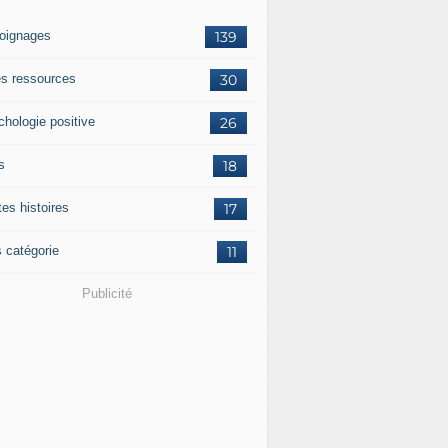
oignages
139
res ressources
30
chologie positive
26
s
18
tes histoires
17
s catégorie
11
Publicité