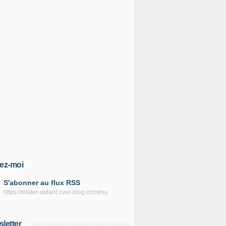
ez-moi
S'abonner au flux RSS
https://mister-aidant.over-blog.com/rss
letter