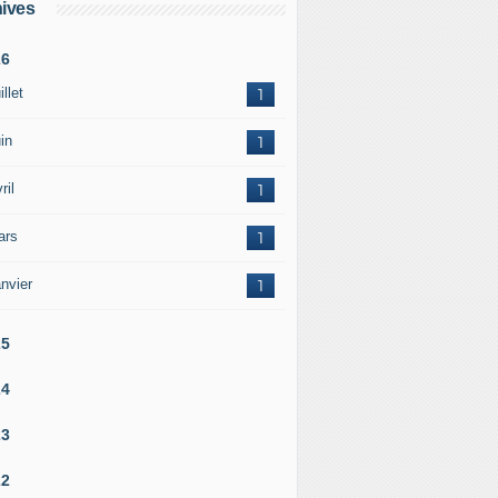
ives
26
illet
1
in
1
ril
1
ars
1
nvier
1
25
24
23
22