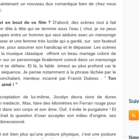
aintenant un nouveau duo romantique bien de chez nous
c.
ut en bout de ce film ?
D'abord, des scènes tout à fait
 tête à tête qui se termine sous l'eau ( chut, je ne peux
e dupes entre un homme qui veut séduire avec un mensonge
passe et une femme très lucide qui a gardé, sur son fauteuil
iasme, pour assumer son handicap et le dépasser. Les scènes
r la musique classique offrent un beau mariage coloré de
ger sur un personnage finalement coincé dans un mensonge
t se défaire. Et là, la fable émeut au plus profond car le
s séquence. Je pense notamment à la phrase lâchée par le
nonchalant, menteur, incarné par Franck Dubosc : "
Ton
 aimé ! "
cceptation de lui-même, Jocelyn devra vivre de dures
Suiv
i médecin, Max, faire des kilomètres en Ferrari rouge pour
r dans son corps et son âme. Ouf, il évite le purgatoire ! Et
chait la question d'oser accepter son milieu d'origine, ses
rdimensionné.
st bien plus qu'une posture physique, c'est une posture
News