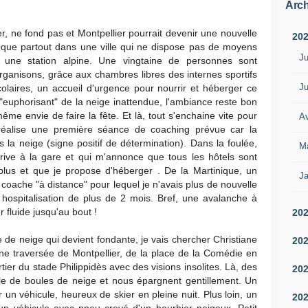
Arch
, ne fond pas et Montpellier pourrait devenir une nouvelle
20
bloque partout dans une ville qui ne dispose pas de moyens
Ju
une station alpine. Une vingtaine de personnes sont
rganisons, grâce aux chambres libres des internes sportifs
Ju
laires, un accueil d'urgence pour nourrir et héberger ce
t "euphorisant" de la neige inattendue, l'ambiance reste bon
même envie de faire la fête. Et là, tout s'enchaine vite pour
Av
réalise une première séance de coaching prévue car la
la neige (signe positif de détermination). Dans la foulée,
M
ive à la gare et qui m'annonce que tous les hôtels sont
plus et que je propose d'héberger . De la Martinique, un
Ja
coache "à distance" pour lequel je n'avais plus de nouvelle
e hospitalisation de plus de 2 mois. Bref, une avalanche à
r fluide jusqu'au bout !
20
e de neige qui devient fondante, je vais chercher Christiane
20
une traversée de Montpellier, de la place de la Comédie en
ier du stade Philippidès avec des visions insolites. Là, des
20
le de boules de neige et nous épargnent gentillement. Un
r un véhicule, heureux de skier en pleine nuit. Plus loin, un
20