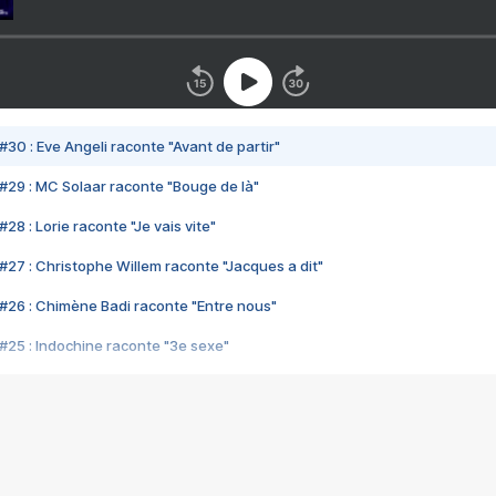
#30 : Eve Angeli raconte "Avant de partir"
#29 : MC Solaar raconte "Bouge de là"
28 : Lorie raconte "Je vais vite"
#27 : Christophe Willem raconte "Jacques a dit"
#26 : Chimène Badi raconte "Entre nous"
#25 : Indochine raconte "3e sexe"
#24 : Zaho raconte "C'est chelou"
#23 : Patrick Bruel raconte "Au café des délices"
#22 : Kyo raconte "Le chemin"