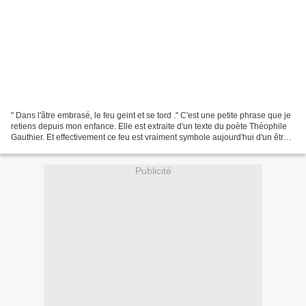
" Dans l'âtre embrasé, le feu geint et se tord ." C'est une petite phrase que je
retiens depuis mon enfance. Elle est extraite d'un texte du poète Théophile
Gauthier. Et effectivement ce feu est vraiment symbole aujourd'hui d'un être
vivant menacé et...
Publicité