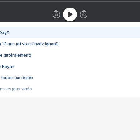
 DayZ
 a 13 ans (et vous l'avez ignoré)
e (littéralement)
im Rayan
 toutes les règles
s les jeux vidéo
us choquant de Rockstar ? - Le scandale BULLY
e plus moche de Steam
du RÊVE tourne au CAUCHEMAR
pendant 8 heures