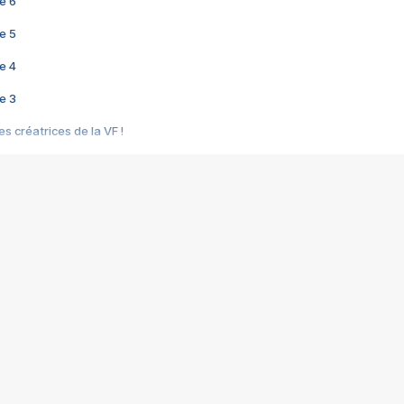
e 6
e 5
e 4
e 3
s créatrices de la VF !
e 2
e 1
e Mektoub My Love arrive enfin ! Rencontre avec Shaïn Boumedine et Sal
i : après Toni en famille
elle réalise le bouleversant Dites lui que je l'aime
ais ! Rencontre autour de Vie privée de Rebecca Zlotowski
 de Marguerite, Grave... Rencontre avec Ella Rumpf
 Les Rêveurs, un film intime sur la santé mentale